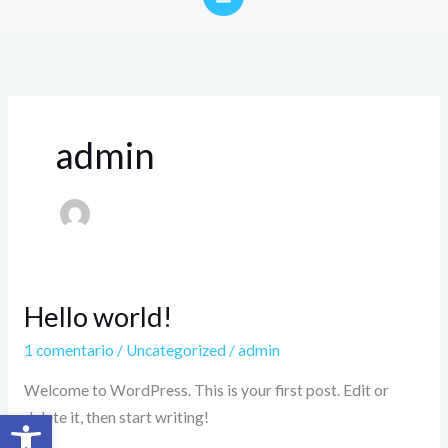
admin
Hello world!
Hello
world!
1 comentario
/
Uncategorized
/
admin
Welcome to WordPress. This is your first post. Edit or
Abrir barra de herramientas
delete it, then start writing!